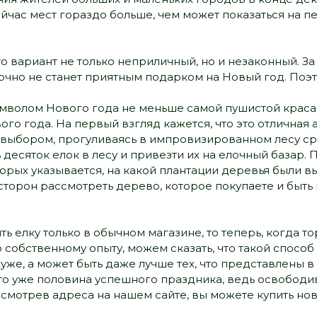
Сейчас мест гораздо больше, чем может показаться на 
 это вариант не только неприличный, но и незаконный.
очно не станет приятным подарком на Новый год. Поэ
 символом Нового года не меньше самой пушистой крас
о года. На первый взгляд кажется, что это отличная 
с выбором, прогуливаясь в импровизированном лесу ср
десяток елок в лесу и привезти их на елочный базар. 
орых указывается, на какой плантации деревья были
х сторон рассмотреть дерево, которое покупаете и быт
ть елку только в обычном магазине, то теперь, когда 
 по собственному опыту, можем сказать, что такой спос
хуже, а может быть даже лучше тех, что представлены 
 это уже половина успешного праздника, ведь освобод
Посмотрев адреса на нашем сайте, вы можете купить 