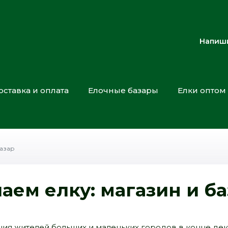
Напиши
оставка и оплата
Елочные базары
Елки оптом
базар
аем елку: магазин и б
ния жителей больших и маленьких городов в конце дека