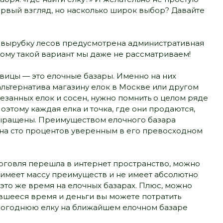
первый взгляд, но насколько широк выбор? Давайте
 За вырубку лесов предусмотрена административная
тому такой вариант мы даже не рассматриваем!
авицы — это елочные базары. Именно на них
альтернатива магазину елок в Москве или другом
езанных елок и сосен, нужно помнить о целом ряде
Поэтому каждая елка и точка, где они продаются,
 выращены. Преимуществом елочного базара
ь на сто процентов уверенным в его превосходном
торговля перешла в интернет пространство, можно
об имеет массу преимуществ и не имеет абсолютно
в это же время на елочных базарах. Плюс, можно
ившееся время и деньги вы можете потратить
новогоднюю елку на ближайшем елочном базаре