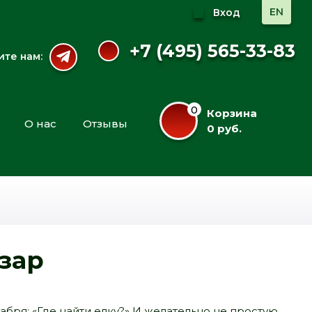
EN
Вход
+7 (495) 565-33-83
те нам:
0
Корзина
О нас
Отзывы
0 руб.
азар
бря: «Где найти елку?» И желательно не простую