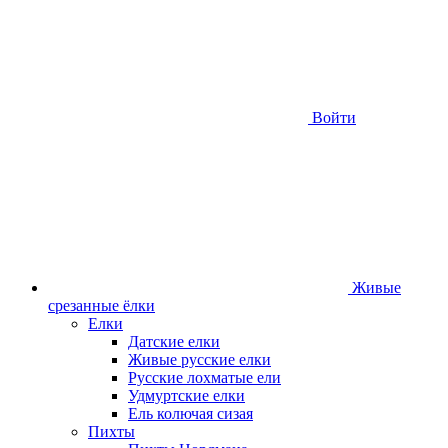
Войти
Живые
срезанные ёлки
Елки
Датские елки
Живые русские елки
Русские лохматые ели
Удмуртские елки
Ель колючая сизая
Пихты