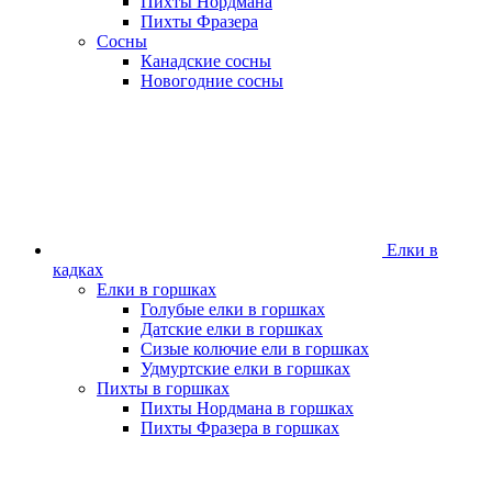
Пихты Нордмана
Пихты Фразера
Сосны
Канадские сосны
Новогодние сосны
Елки в
кадках
Елки в горшках
Голубые елки в горшках
Датские елки в горшках
Сизые колючие ели в горшках
Удмуртские елки в горшках
Пихты в горшках
Пихты Нордмана в горшках
Пихты Фразера в горшках