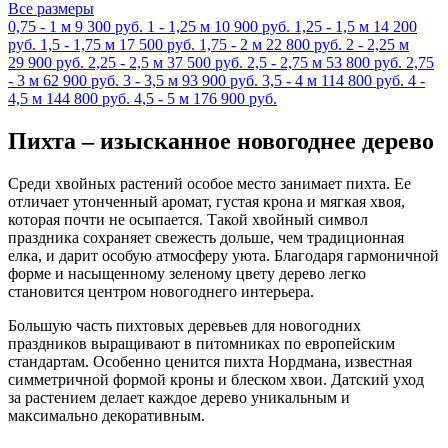
Все размеры
0,75 - 1 м
9 300 руб.
1 - 1,25 м
10 900 руб.
1,25 - 1,5 м
14 200
руб.
1,5 - 1,75 м
17 500 руб.
1,75 - 2 м
22 800 руб.
2 - 2,25 м
29 900 руб.
2,25 - 2,5 м
37 500 руб.
2,5 - 2,75 м
53 800 руб.
2,75
- 3 м
62 900 руб.
3 - 3,5 м
93 900 руб.
3,5 - 4 м
114 800 руб.
4 -
4,5 м
144 800 руб.
4,5 - 5 м
176 900 руб.
Пихта – изысканное новогоднее дерево
Среди хвойных растений особое место занимает пихта. Ее
отличает утонченный аромат, густая крона и мягкая хвоя,
которая почти не осыпается. Такой хвойный символ
праздника сохраняет свежесть дольше, чем традиционная
елка, и дарит особую атмосферу уюта. Благодаря гармоничной
форме и насыщенному зеленому цвету дерево легко
становится центром новогоднего интерьера.
Большую часть пихтовых деревьев для новогодних
праздников выращивают в питомниках по европейским
стандартам. Особенно ценится пихта Нордмана, известная
симметричной формой кроны и блеском хвои. Датский уход
за растением делает каждое дерево уникальным и
максимально декоративным.