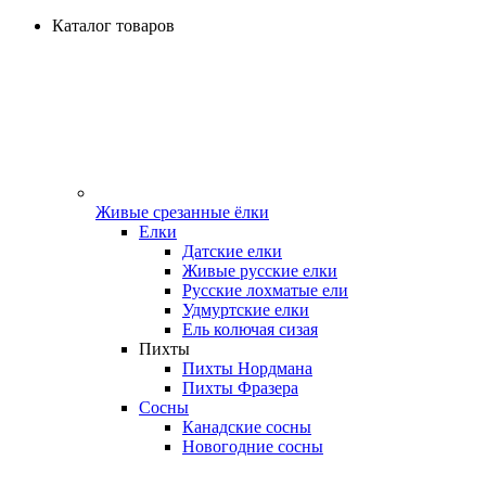
Каталог товаров
Живые срезанные ёлки
Елки
Датские елки
Живые русские елки
Русские лохматые ели
Удмуртские елки
Ель колючая сизая
Пихты
Пихты Нордмана
Пихты Фразера
Сосны
Канадские сосны
Новогодние сосны