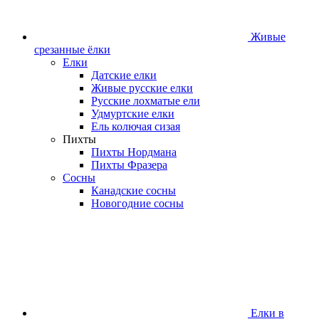
Живые
срезанные ёлки
Елки
Датские елки
Живые русские елки
Русские лохматые ели
Удмуртские елки
Ель колючая сизая
Пихты
Пихты Нордмана
Пихты Фразера
Сосны
Канадские сосны
Новогодние сосны
Елки в