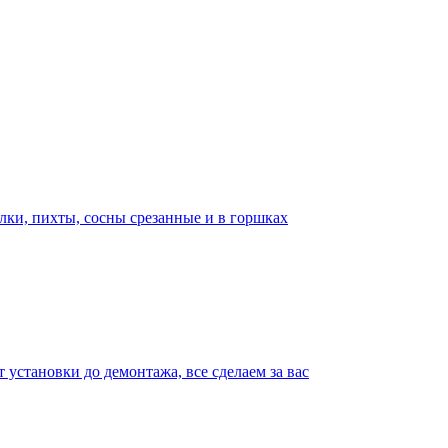
лки, пихты, сосны срезанные и в горшках
т установки до демонтажа, все сделаем за вас