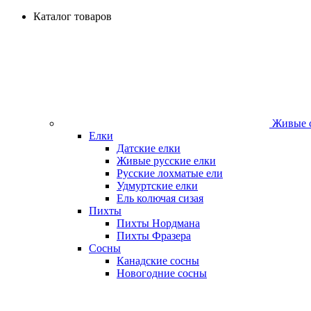
Каталог товаров
Живые с
Елки
Датские елки
Живые русские елки
Русские лохматые ели
Удмуртские елки
Ель колючая сизая
Пихты
Пихты Нордмана
Пихты Фразера
Сосны
Канадские сосны
Новогодние сосны