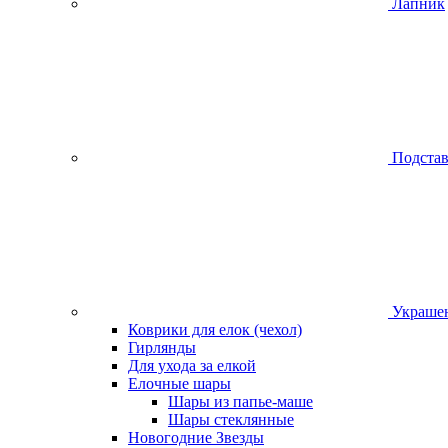
Лапник
Подстав
Украшен
Коврики для елок (чехол)
Гирлянды
Для ухода за елкой
Елочные шары
Шары из папье-маше
Шары стеклянные
Новогодние Звезды