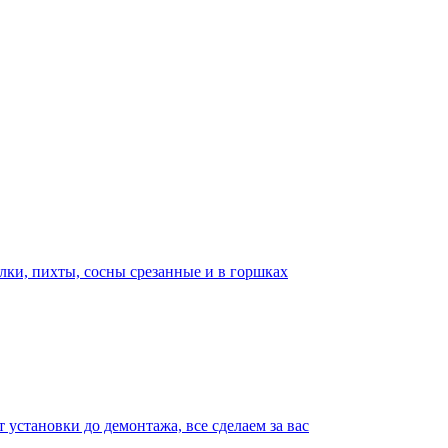
лки, пихты, сосны срезанные и в горшках
т установки до демонтажа, все сделаем за вас