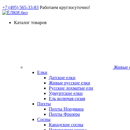
+7 (495) 565-33-83
Работаем круглосуточно!
Каталог товаров
Живые с
Елки
Датские елки
Живые русские елки
Русские лохматые ели
Удмуртские елки
Ель колючая сизая
Пихты
Пихты Нордмана
Пихты Фразера
Сосны
Канадские сосны
Новогодние сосны