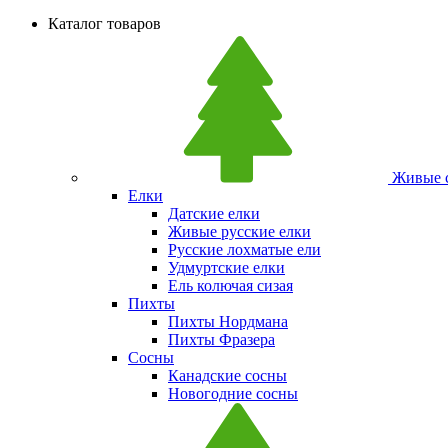
Каталог товаров
Живые с
Елки
Датские елки
Живые русские елки
Русские лохматые ели
Удмуртские елки
Ель колючая сизая
Пихты
Пихты Нордмана
Пихты Фразера
Сосны
Канадские сосны
Новогодние сосны