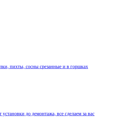
лки, пихты, сосны срезанные и в горшках
т установки до демонтажа, все сделаем за вас