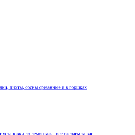
лки, пихты, сосны срезанные и в горшках
т установки до демонтажа, все сделаем за вас