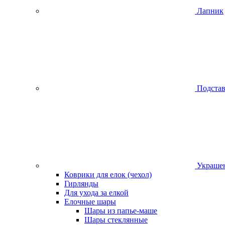
Лапник
Подстав
Украшен
Коврики для елок (чехол)
Гирлянды
Для ухода за елкой
Елочные шары
Шары из папье-маше
Шары стеклянные