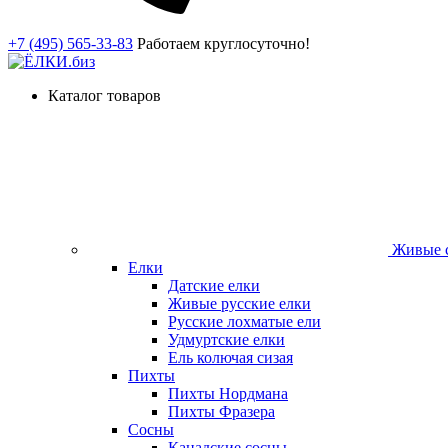
+7 (495) 565-33-83
Работаем круглосуточно!
Каталог товаров
Живые с
Елки
Датские елки
Живые русские елки
Русские лохматые ели
Удмуртские елки
Ель колючая сизая
Пихты
Пихты Нордмана
Пихты Фразера
Сосны
Канадские сосны