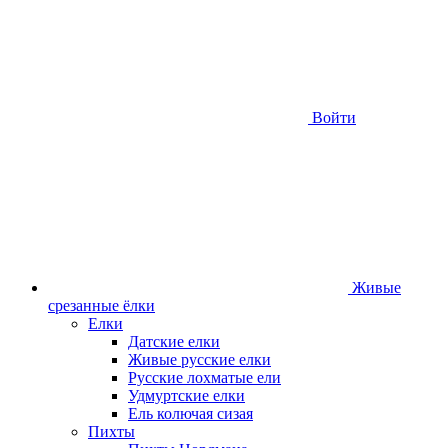
Войти
Живые
срезанные ёлки
Елки
Датские елки
Живые русские елки
Русские лохматые ели
Удмуртские елки
Ель колючая сизая
Пихты