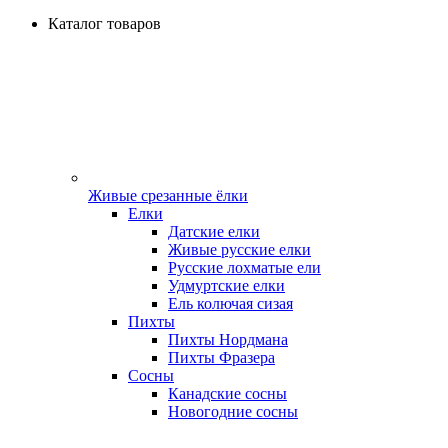
Каталог товаров
Живые срезанные ёлки
Елки
Датские елки
Живые русские елки
Русские лохматые ели
Удмуртские елки
Ель колючая сизая
Пихты
Пихты Нордмана
Пихты Фразера
Сосны
Канадские сосны
Новогодние сосны