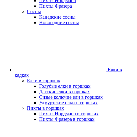
Пихты Нордмана
Пихты Фразера
Сосны
Канадские сосны
Новогодние сосны
Елки в
кадках
Елки в горшках
Голубые елки в горшках
Датские елки в горшках
Сизые колючие ели в горшках
Удмуртские елки в горшках
Пихты в горшках
Пихты Нордмана в горшках
Пихты Фразера в горшках