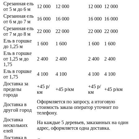
Срезанная ель
12 000
12 000
12 000
12 000
от 5 м до 6 м
Срезанная ель
16 000
16 000
16 000
16 000
от 6 м до 7 м
Срезанная ель
22 000
22 000
22 000
22 000
от 7 м до 8 м
Ель в горшке
1 600
1 600
1 600
1 600
до 1,25 м
Ель в горшке
от 1,25 м до
2 400
2 400
2 400
2 400
1,75
Ель в горшке
4 100
4 100
4 100
4 100
от 1,75
Доставка за
+45 р/
+45 р/
пределы
+45 р/км
+45 р/км
км
км
города
Оформляется по запросу, а итоговую
Доставка в
стоимость заказа оператор уточнит по
другой город
телефону.
Доставка
На каждые 5 деревьев, заказанных на один
нескольких
адрес, оформляется одна доставка.
елей
Доставка в