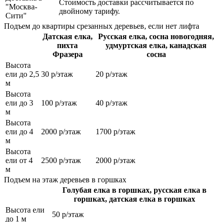
Стоимость доставки рассчитывается по
"Москва-
двойному тарифу.
Сити"
Подъем до квартиры срезанных деревьев, если нет лифта
Датская елка,
Русская елка, сосна новогодняя,
пихта
удмуртская елка, канадская
Фразера
сосна
Высота
ели до 2,5
30 р/этаж
20 р/этаж
м
Высота
ели до 3
100 р/этаж
40 р/этаж
м
Высота
ели до 4
2000 р/этаж
1700 р/этаж
м
Высота
ели от 4
2500 р/этаж
2000 р/этаж
м
Подъем на этаж деревьев в горшках
Голубая елка в горшках, русская елка в
горшках, датская елка в горшках
Высота ели
50 р/этаж
до 1 м