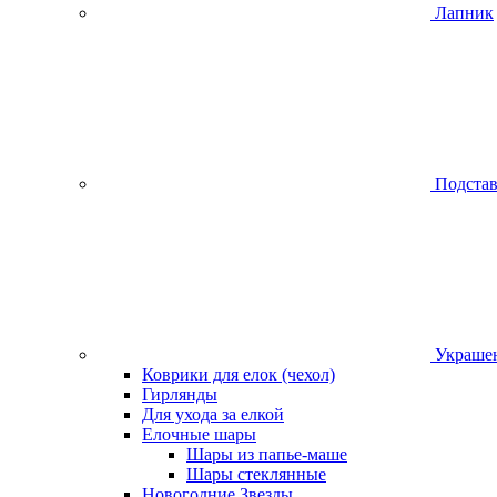
Лапник
Подстав
Украшен
Коврики для елок (чехол)
Гирлянды
Для ухода за елкой
Елочные шары
Шары из папье-маше
Шары стеклянные
Новогодние Звезды