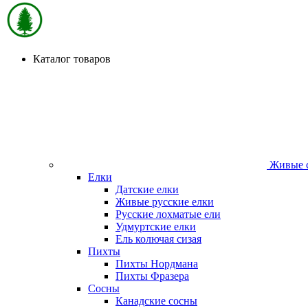
Каталог товаров
Живые с
Елки
Датские елки
Живые русские елки
Русские лохматые ели
Удмуртские елки
Ель колючая сизая
Пихты
Пихты Нордмана
Пихты Фразера
Сосны
Канадские сосны