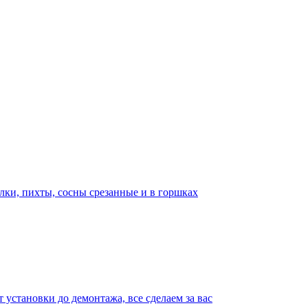
лки, пихты, сосны срезанные и в горшках
т установки до демонтажа, все сделаем за вас