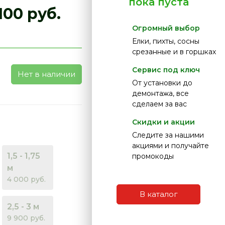
пока пуста
100 руб.
Огромный выбор
Елки, пихты, сосны
срезанные и в горшках
Сервис под ключ
Нет в наличии
От установки до
демонтажа, все
сделаем за вас
Скидки и акции
Следите за нашими
акциями и получайте
1,5 - 1,75
промокоды
м
4 000 руб.
В каталог
2,5 - 3 м
9 900 руб.