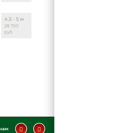
4,5 - 5 м
28 750
руб.
нам: