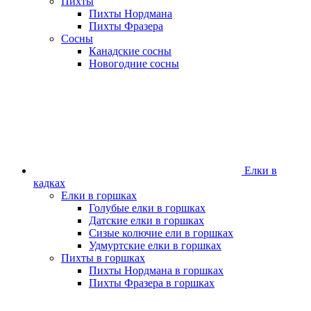
Пихты
Пихты Нордмана
Пихты Фразера
Сосны
Канадские сосны
Новогодние сосны
Елки в
кадках
Елки в горшках
Голубые елки в горшках
Датские елки в горшках
Сизые колючие ели в горшках
Удмуртские елки в горшках
Пихты в горшках
Пихты Нордмана в горшках
Пихты Фразера в горшках