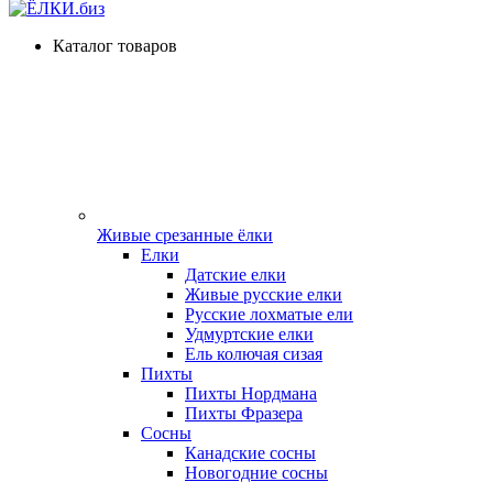
Каталог товаров
Живые срезанные ёлки
Елки
Датские елки
Живые русские елки
Русские лохматые ели
Удмуртские елки
Ель колючая сизая
Пихты
Пихты Нордмана
Пихты Фразера
Сосны
Канадские сосны
Новогодние сосны