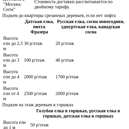
Стоимость доставки рассчитывается по
"Москва-
двойному тарифу.
Сити"
Подъем до квартиры срезанных деревьев, если нет лифта
Датская елка,
Русская елка, сосна новогодняя,
пихта
удмуртская елка, канадская
Фразера
сосна
Высота
ели до 2,5
30 р/этаж
20 р/этаж
м
Высота
ели до 3
100 р/этаж
40 р/этаж
м
Высота
ели до 4
2000 р/этаж
1700 р/этаж
м
Высота
ели от 4
2500 р/этаж
2000 р/этаж
м
Подъем на этаж деревьев в горшках
Голубая елка в горшках, русская елка в
горшках, датская елка в горшках
Высота ели
50 р/этаж
до 1 м