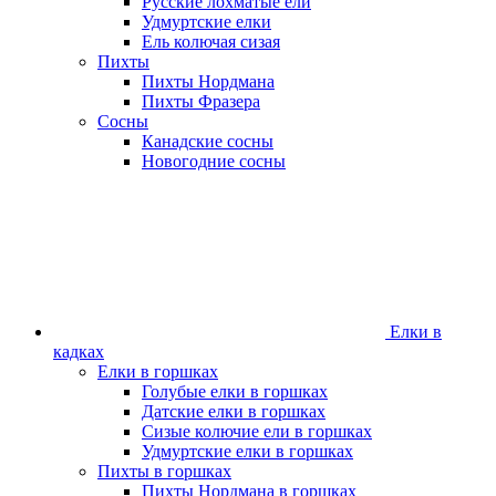
Русские лохматые ели
Удмуртские елки
Ель колючая сизая
Пихты
Пихты Нордмана
Пихты Фразера
Сосны
Канадские сосны
Новогодние сосны
Елки в
кадках
Елки в горшках
Голубые елки в горшках
Датские елки в горшках
Сизые колючие ели в горшках
Удмуртские елки в горшках
Пихты в горшках
Пихты Нордмана в горшках