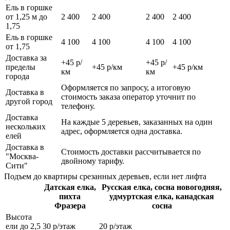
Ель в горшке
от 1,25 м до
2 400
2 400
2 400
2 400
1,75
Ель в горшке
4 100
4 100
4 100
4 100
от 1,75
Доставка за
+45 р/
+45 р/
пределы
+45 р/км
+45 р/км
км
км
города
Оформляется по запросу, а итоговую
Доставка в
стоимость заказа оператор уточнит по
другой город
телефону.
Доставка
На каждые 5 деревьев, заказанных на один
нескольких
адрес, оформляется одна доставка.
елей
Доставка в
Стоимость доставки рассчитывается по
"Москва-
двойному тарифу.
Сити"
Подъем до квартиры срезанных деревьев, если нет лифта
Датская елка,
Русская елка, сосна новогодняя,
пихта
удмуртская елка, канадская
Фразера
сосна
Высота
ели до 2,5
30 р/этаж
20 р/этаж