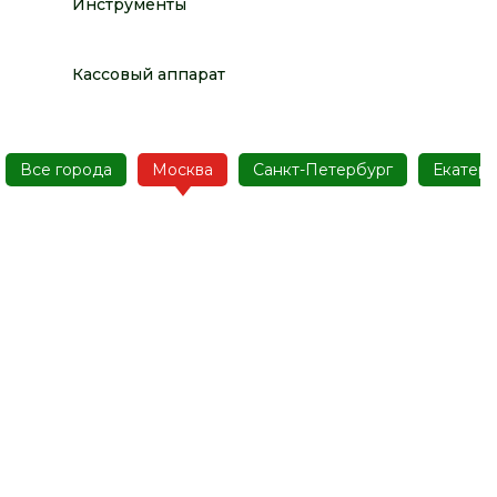
Инструменты
Кассовый аппарат
Все города
Москва
Санкт-Петербург
Екатер